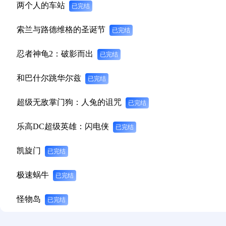
两个人的车站
已完结
索兰与路德维格的圣诞节
已完结
忍者神龟2：破影而出
已完结
和巴什尔跳华尔兹
已完结
超级无敌掌门狗：人兔的诅咒
已完结
乐高DC超级英雄：闪电侠
已完结
凯旋门
已完结
极速蜗牛
已完结
怪物岛
已完结