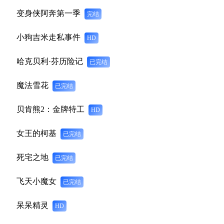
变身侠阿奔第一季
完结
小狗吉米走私事件
HD
哈克贝利·芬历险记
已完结
魔法雪花
已完结
贝肯熊2：金牌特工
HD
女王的柯基
已完结
死宅之地
已完结
飞天小魔女
已完结
呆呆精灵
HD