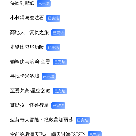
侠盗列那狐
已完结
小刺猬与魔法石
已完结
高地人：复仇之旅
已完结
史酷比鬼屋历险
已完结
蝙蝠侠与哈莉·奎恩
已完结
寻找卡米洛城
已完结
至爱梵高·星空之谜
已完结
哥斯拉：怪兽行星
已完结
达芬奇大冒险：拯救蒙娜丽莎
已完结
空前绝后满天飞2：瞒天过海飞飞飞
已完结