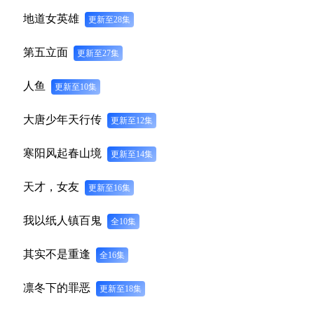
地道女英雄
更新至28集
第五立面
更新至27集
人鱼
更新至10集
大唐少年天行传
更新至12集
寒阳风起春山境
更新至14集
天才，女友
更新至16集
我以纸人镇百鬼
全10集
其实不是重逢
全16集
凛冬下的罪恶
更新至18集