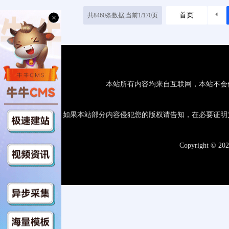
首页
共8460条数据,当前1/170页
×
本站所有内容均来自互联网，本站不会
如果本站部分内容侵犯您的版权请告知，在必要证明
Copyright © 20