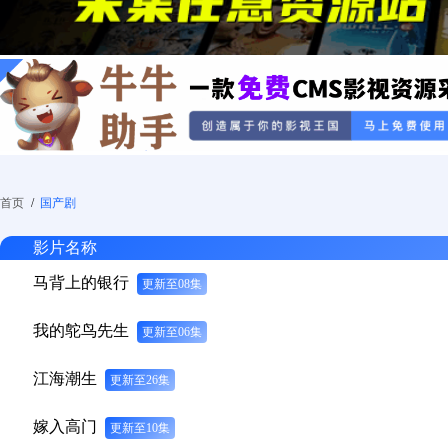
首页
/
国产剧
影片名称
马背上的银行
更新至08集
我的鸵鸟先生
更新至06集
江海潮生
更新至26集
嫁入高门
更新至10集