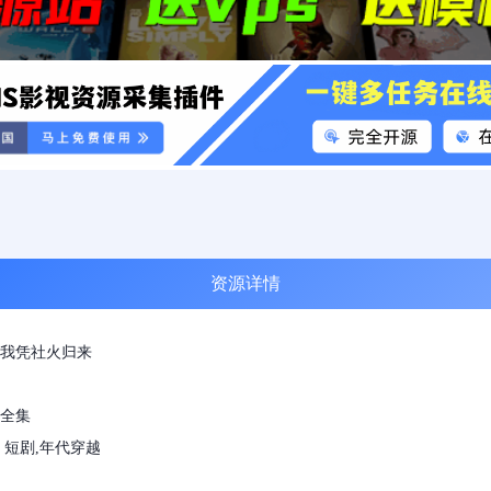
资源详情
我凭社火归来
全集
 短剧,年代穿越