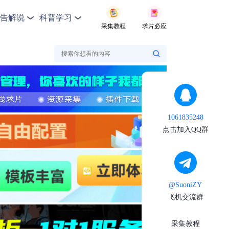
告解说
科普学习
采集教程
求片必应
1061835248
点击加入QQ群
@SuoniZY
飞机交流群
采集教程