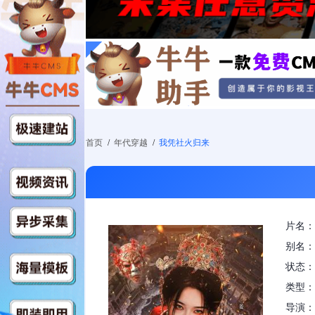
首页
/
年代穿越
/
我凭社火归来
片名：
别名：
状态：
类型：
导演：