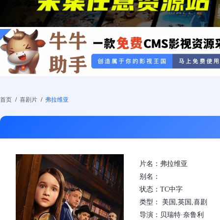
首页
/
喜剧片
/
弗拉维亚
片名：弗拉维亚
别名：
状态：TC中字
类型： 美国,英国,喜剧
导演：贝瑞特·奈鲁利