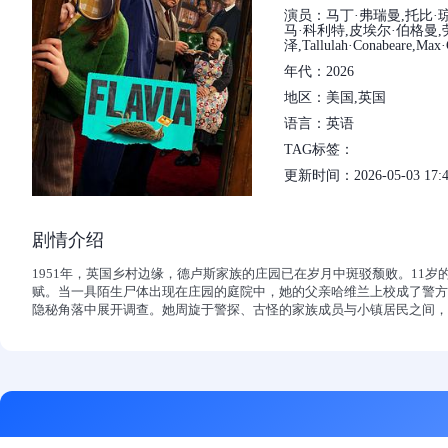
演员：马丁·弗瑞曼,托比·琼
马·科利特,皮埃尔·伯格曼,
泽,Tallulah·Conabeare,Max·C
年代：2026
地区：美国,英国
语言：英语
TAG标签：
更新时间：2026-05-03 17:4
剧情介绍
1951年，英国乡村边缘，德卢斯家族的庄园已在岁月中斑驳颓败。11
赋。当一具陌生尸体出现在庄园的庭院中，她的父亲哈维兰上校成了警方
隐秘角落中展开调查。她周旋于警探、古怪的家族成员与小镇居民之间，