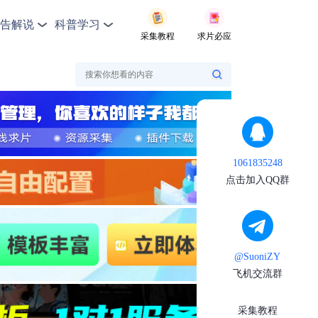
告解说
科普学习
采集教程
求片必应
1061835248
点击加入QQ群
@SuoniZY
飞机交流群
采集教程