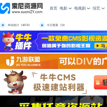
首页
电影
电视剧
综艺
本站统计
今日更新
140743
124