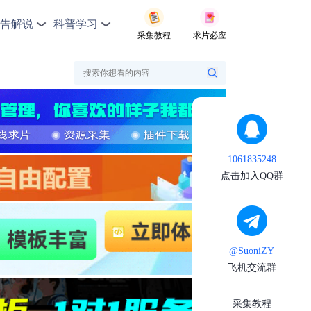
告解说
科普学习
采集教程
求片必应
1061835248
点击加入QQ群
@SuoniZY
飞机交流群
采集教程