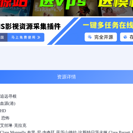
资源详情
追远寻根
血源(港)
HD
 恐怖
艾丝琳·克拉克
lare Monnelly,布里·尼·内奇廷,亚历山德拉·比斯特日茨卡娅,Clare Barrett