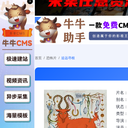
×
首页
/
恐怖片
/
追远寻根
片名：
别名：
状态：
类型：
导演：
演员：C