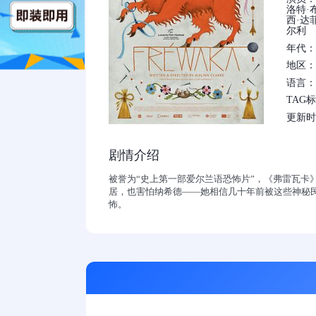
洛特·布
西·达菲,
尔利
年代：2
地区：
语言：
TAG
更新时间：
剧情介绍
被誉为“史上第一部爱尔兰语恐怖片”，《弗雷瓦
居，也害怕纳希德——她相信几十年前被这些神秘
怖。