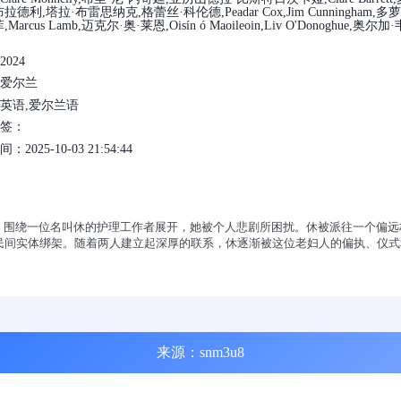
拉德利,塔拉·布雷思纳克,格蕾丝·科伦德,Peadar Cox,Jim Cunningham,多萝
Marcus Lamb,迈克尔·奥·莱恩,Oisín ó Maoileoin,Liv O'Donoghue,奥尔加·
024
爱尔兰
英语,爱尔兰语
标签：
2025-10-03 21:54:44
卡》围绕一位名叫休的护理工作者展开，她被个人悲剧所困扰。休被派往一个偏
民间实体绑架。随着两人建立起深厚的联系，休逐渐被这位老妇人的偏执、仪式
来源：snm3u8