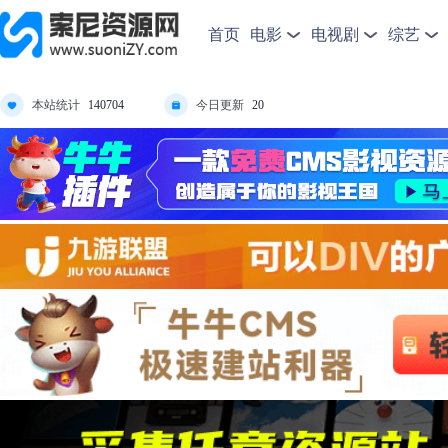
首页
电影
电视剧
综艺
本站统计
今日更新
140704
20