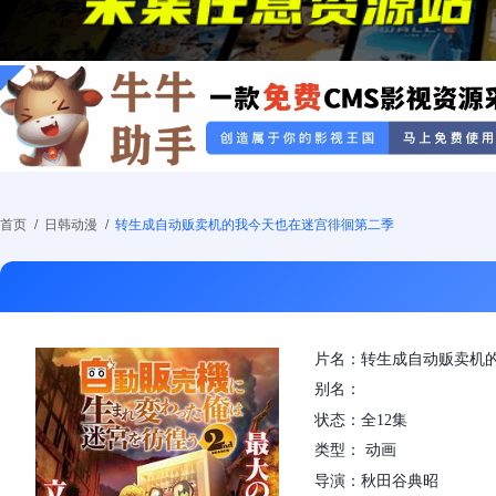
首页
/
日韩动漫
/
转生成自动贩卖机的我今天也在迷宫徘徊第二季
片名：转生成自动贩卖机
别名：
状态：全12集
类型： 动画
导演：秋田谷典昭