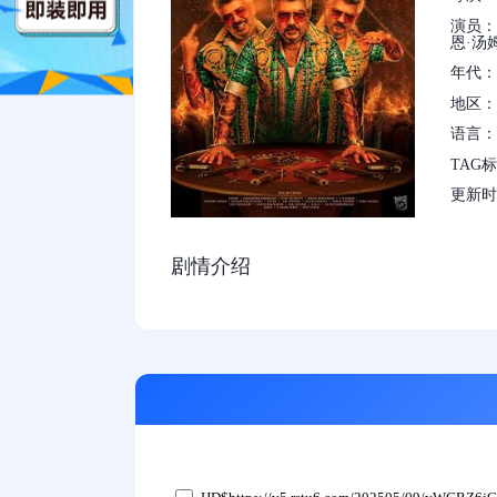
演员：
恩·汤姆
年代：2
地区：
语言：
TAG
更新时间：
剧情介绍