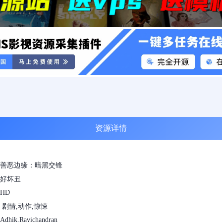
资源详情
善恶边缘：暗黑交锋
好坏丑
HD
 剧情,动作,惊悚
hik,Ravichandran