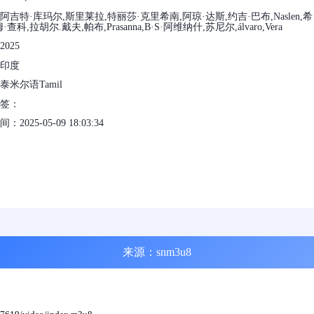
阿吉特·库玛尔,斯里莱拉,特丽莎·克里希南,阿琼·达斯,约吉·巴布,Naslen,希
·查科,拉胡尔.戴夫,帕布,Prasanna,B·S·阿维纳什,苏尼尔,álvaro,Vera
025
印度
泰米尔语Tamil
标签：
2025-05-09 18:03:34
来源：snm3u8