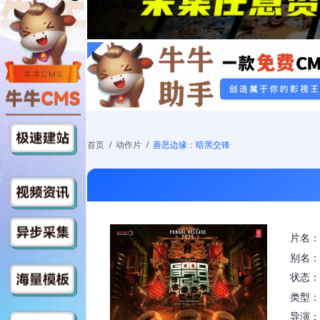
首页
/
动作片
/
善恶边缘：暗黑交锋
片名：
别名：
状态：
类型：
导演：Ad