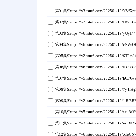
第01集$https://v3.rstu6.com/202501/19/YVfXp
第02集$https://v2.rstu6.com/202501/19/DWKt5
第03集$https://v6.rstu6.com/202501/19/yUyf7
第04集$https://v6.rstu6.com/202501/19/eNWrQ
第05集$https://v2.rstu6.com/202501/19/ST2m3
第06集$https://v6.rstu6.com/202501/19/Nzukz
第07集$https://v5.rstu6.com/202501/19/hC7Gv
第08集$https://v5.rstu6.com/202501/19/7y4fHg
第09集$https://v2.rstu6.com/202501/19/JiRfSR
第10集$https://v5.rstu6.com/202501/19/zsji8s
第11集$https://v2.rstu6.com/202501/19/mJB8Y
第12集$https://v6.rstu6.com/202501/19/XhAjX