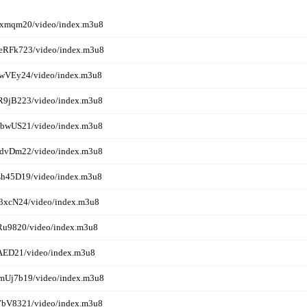
txmqm20/video/index.m3u8
eRFk723/video/index.m3u8
7wVEy24/video/index.m3u8
R9jB223/video/index.m3u8
ibwUS21/video/index.m3u8
vdvDm22/video/index.m3u8
sh45D19/video/index.m3u8
3xcN24/video/index.m3u8
Ru9820/video/index.m3u8
VAED21/video/index.m3u8
mUj7b19/video/index.m3u8
7bV8321/video/index.m3u8