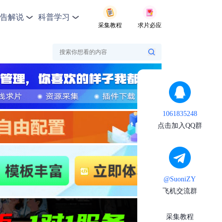
告解说
科普学习
采集教程
求片必应
1061835248
点击加入QQ群
@SuoniZY
飞机交流群
采集教程