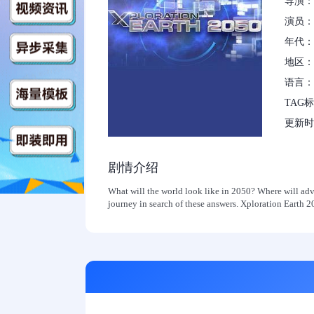
导演：
演员：
年代：2
地区：
语言：
TAG
更新时间：
剧情介绍
What will the world look like in 2050? Where will ad
journey in search of these answers. Xploration Earth 2