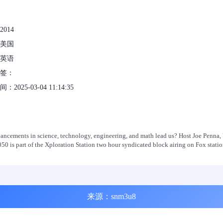
014
美国
英语
标签：
2025-03-04 11:14:35
vancements in science, technology, engineering, and math lead us? Host Joe Penna,
050 is part of the Xploration Station two hour syndicated block airing on Fox stati
来源：snm3u8